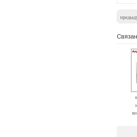
предыд
Связан
э
вр