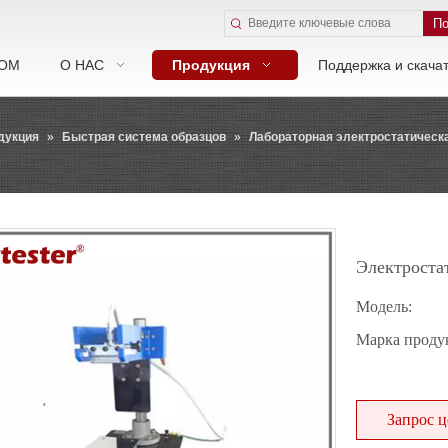
По
ОМ
О НАС
Продукция
Поддержка и скача
дукция
»
Быстрая система образцов
»
Лабораторная электростатичес
Электроста
Модель:
Марка продук
Запрос 