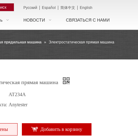
иск
|
|
|
Pусский
Español
简体中文
English
ть
НОВОСТИ
СВЯЗАТЬСЯ С НАМИ
кая прядильная машина
»
Электростатическая прямая машина
тическая прямая машина
AT234A
та:
Anytester
цены
Добавить в корзину