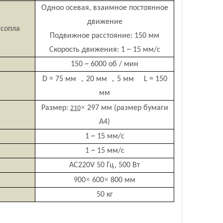
Одноо осевая, взаимное постоянное
движение
сопла
Подвижное расстояние: 150 мм
Скорость движения: 1 ~ 15 мм/с
150 ~ 6000 об / мин
，
，
D = 75 мм
20 мм
5 мм L = 150
мм
×
Размер:
297 мм (размер бумаги
210
A4)
1 ~ 15 мм/с
1 ~ 15 мм/с
AC220V 50 Гц, 500 Вт
×
×
900
600
800 мм
50 кг