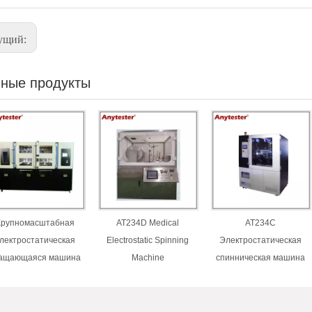
ущий:
ные продукты
Крупномасштабная
AT234D Medical
AT234C
лектростатическая
Electrostatic Spinning
Электростатическая
ащающаяся машина
Machine
спинническая машина