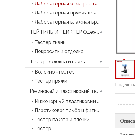
Лабораторная электростатическая прядильная машина
Лабораторная прямая вращающаяся машина
Лабораторная влажная вращающаяся машина
ТЕЙТИЛЬ И ТЕЙКТЕР Одежда
Тестер ткани
Покрасить и отделка
Тестер волокна и пряжа
Волокно -тестер
Тестер пряжи
Поделитьс
Резиновый и пластиковый тестер
Инженерный пластиковый тестер
Пластиковая труба и фитинга тестер
Тестер пакета и пленки
Описа
Тестер