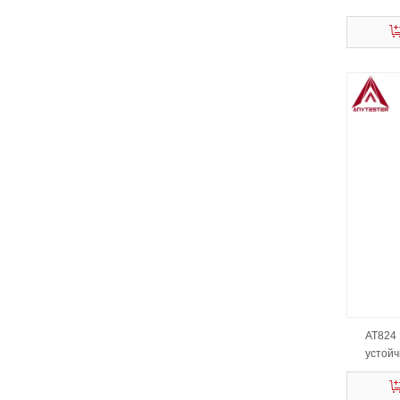
AT824 
устойч