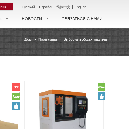
иск
|
|
|
Pусский
Español
简体中文
English
ть
НОВОСТИ
СВЯЗАТЬСЯ С НАМИ
Дом
»
Продукция
»
Выборка и общая машина