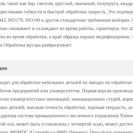
ом, такие как бар, гантели, круглый, овальный, полукруга, ква
еристиками гибкости и быстрой обработки скорость. Это подтв
43, ISO179, ISO180 и другие стандартные требования выборки. 
тью смазывают и охлаждают во время работы, гарантируя, что обр
ева во время обработки, а край образца хорошо модифицирован, 
ть Обработка мусора разбрызгивает.
ции
одит для обработки небольших деталей на заводах по обработке
аботок предприятий или университетов. Первая версия производс
огии университетских инноваций, инновационных студий, корп
ших деталей, высокая точность обработки, хорошая твердость, до
дартная система промышленного численного управления Yornew 
той оси, может быть установлена ​​с четвертой осью, может дости
ong), 980MDC (Guangshu) и 808D (Siemens); Цена будет отличатьс