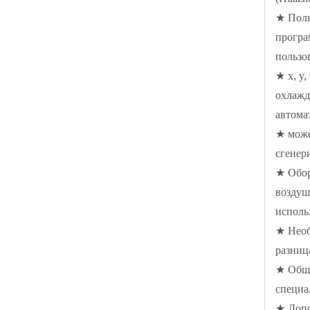
★ Полн
програ
пользо
★ x, y
охлажд
автома
★ може
сгенер
★ Обор
воздуш
исполь
★ Необ
разниц
★ Обши
специа
★ Допо