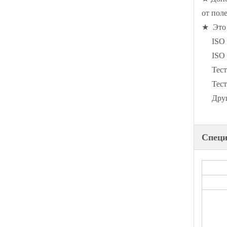
от пол
★ Это 
ISO 
ISO
Тес
Тес
Дру
Спец