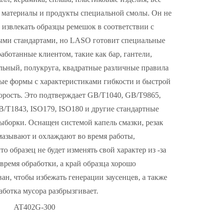
 материалы и продукты специальной смолы. Он не
 извлекать образцы ремешок в соответствии с
ыми стандартами, но LASO готовит специальные
работанные клиентом, такие как бар, гантели,
льный, полукруга, квадратные различные правила
ые формы с характеристиками гибкости и быстрой
орость. Это подтверждает GB/T1040, GB/T9865,
/T1843, ISO179, ISO180 и другие стандартные
ыборки. Оснащен системой капель смазки, резак
азывают и охлаждают во время работы,
то образец не будет изменять свой характер из -за
 время обработки, а край образца хорошо
н, чтобы избежать генерации заусенцев, а также
аботка мусора разбрызгивает.
AT402G-300