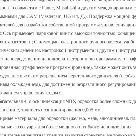
остью совместим с Fanuc, Mitsubishi и другим международным 
ммными для CAM (Mastercam, UG и т. Д.); Поддержка мощной фун
вателей для разработки собственной программы управления дви
, z Ось применяет шариковой винт с высокой точностью, оснаще
ения заготовки; С помощью электронного ручного колеса, удобн
тическим делением, настройкой инструмента и другими инструм
т непосредственно использовать стороннюю программную граф
ированная (графическое программирование), также может быть 
удован с высоким разрешением веретенового двигателя (необяз
ным охлаждением), для достижения безразличного регулировани
зованием управления кодом G.
язательная 4 -я ось индексация ЧПУ, обработка более сложных 
а в спине, точность позиционирования 0,005 мм.
рные материалы для обработки (железо, медь, алюминиевая, пла
льные аксессуары для более мощного и гибкого использования.
лнительная защитная крышка закрытая структура, не только изо