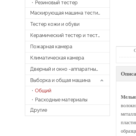
Резиновый тестер
Маскирующая машина тестирования
Тестер кожи и обуви
Керамический тестер и тесто
Пожарная камера
О
Климатическая камера
Дверный и окно -аппаратный тестер
Описа
Выборка и общая машина
Общий
Мельн
Расходные материалы
волокн
Другие
металл
пласти
образц