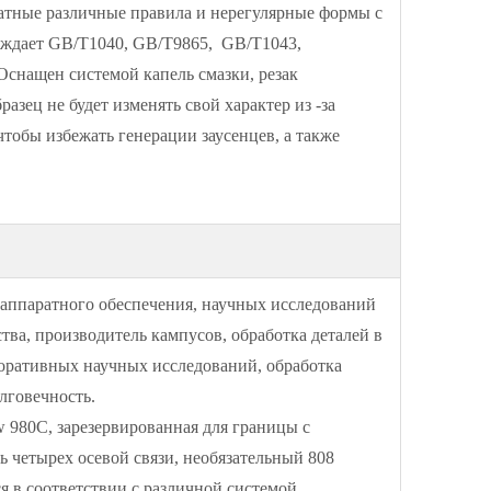
дратные различные правила и нерегулярные формы с
ерждает GB/T1040, GB/T9865, GB/T1043,
Оснащен системой капель смазки, резак
азец не будет изменять свой характер из -за
чтобы избежать генерации заусенцев, а также
 аппаратного обеспечения, научных исследований
тва, производитель кампусов, обработка деталей в
оративных научных исследований, обработка
лговечность.
980C, зарезервированная для границы с
чь четырех осевой связи, необязательный 808
я в соответствии с различной системой.