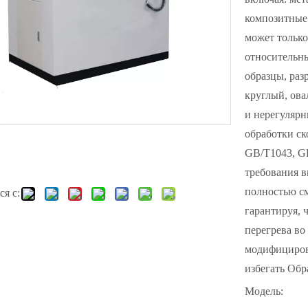
композитные
может только
относительн
образцы, раз
круглый, ова
и нерегулярн
обработки ск
GB/T1043, GB
требования в
полностью см
я с:
гарантируя, ч
перегрева во
модифицирова
избегать Обр
Модель: