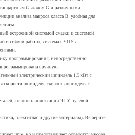
стандартным G -кодом G и различными
кции анализа макроса класса B, удобная для
жением.
нный встроенной системой смазки и системой
ой и гибкой работы, система с ЧПУ с
ентами.
ику программирования, непосредственно
запрограммирована вручную.
ательный электрический шпиндель 1,5 кВт с
я скорости шпинделя, скорость шпинделя с
деталей, точность индексации ЧПУ нулевой
стика, плексиглас и другие материалы); Выберите
лирует шум, но и предотвращает обработку мусора