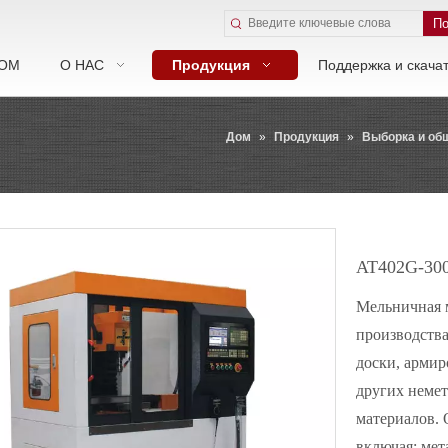
По
ОМ
О НАС
Продукция
Поддержка и скача
Дом
»
Продукция
»
Выборка и об
AT402G-3
Мельничная 
производства
доски, армир
других немет
материалов. 
включая: мет