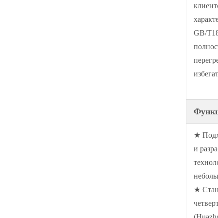
клиент
характ
GB/T18
полнос
перегр
избега
Функ
★ Подх
и разр
технол
неболь
★ Стан
четвер
(Huazh