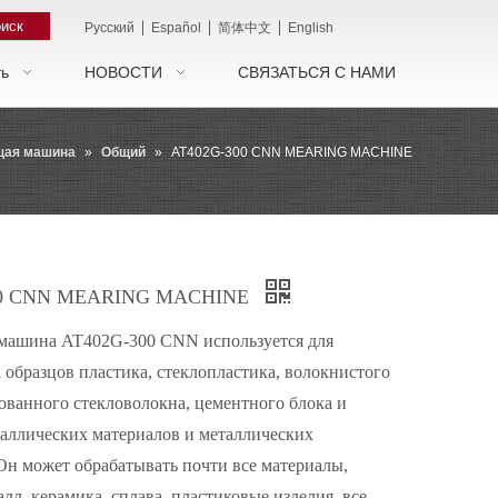
иск
|
|
|
Pусский
Español
简体中文
English
ть
НОВОСТИ
СВЯЗАТЬСЯ С НАМИ
щая машина
»
Общий
»
AT402G-300 CNN MEARING MACHINE
00 CNN MEARING MACHINE
машина AT402G-300 CNN используется для
 образцов пластика, стеклопластика, волокнистого
ованного стекловолокна, цементного блока и
аллических материалов и металлических
Он может обрабатывать почти все материалы,
алл, керамика, сплава, пластиковые изделия, все