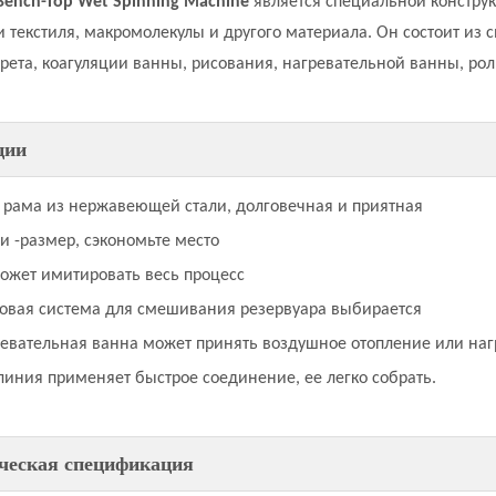
Bench-Top Wet Spinning Machine
является
специальной конструк
и текстиля, макромолекулы и другого материала. Он состоит из
рета, коагуляции ванны, рисования, нагревательной ванны, рол
ции
 рама из нержавеющей стали, долговечная и приятная
 -размер, сэкономьте место
ожет имитировать весь процесс
овая система для смешивания резервуара выбирается
евательная ванна может принять воздушное отопление или наг
линия применяет быстрое соединение, ее легко собрать.
ческая спецификация