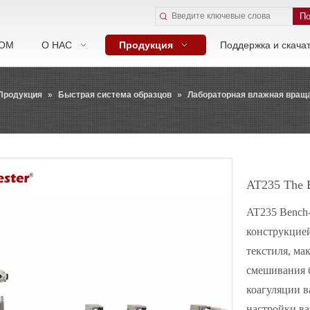
По
ОМ
О НАС
Продукция
Поддержка и скача
Продукция
»
Быстрая система образцов
»
Лабораторная влажная вра
AT235 The 
AT235 Bench-
конструкцией
текстиля, ма
смешивания б
коагуляции в
настройки ва