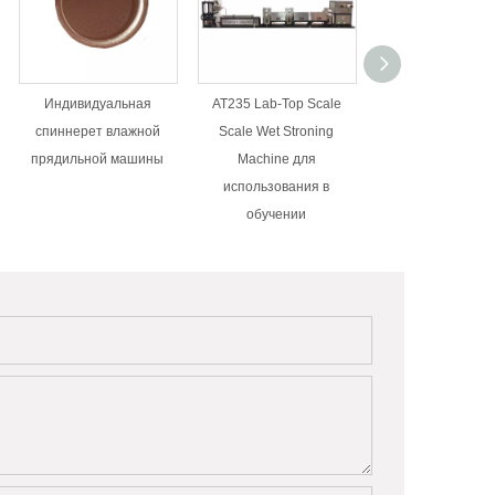
Индивидуальная
AT235 Lab-Top Scale
AT236 Rocker Cr
спиннерет влажной
Scale Wet Stroning
после таяния вр
прядильной машины
Machine для
использования в
обучении