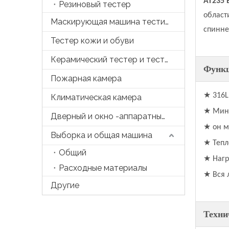
AT235 
Резиновый тестер
област
Маскирующая машина тестирования
спинне
Тестер кожи и обуви
Керамический тестер и тесто
Функ
Пожарная камера
★ 316L
Климатическая камера
★
Мини
Дверный и окно -аппаратный тестер
★
он м
Выборка и общая машина
★
Тепл
Общий
★
Нагр
Расходные материалы
★
Вся 
Другие
Техни