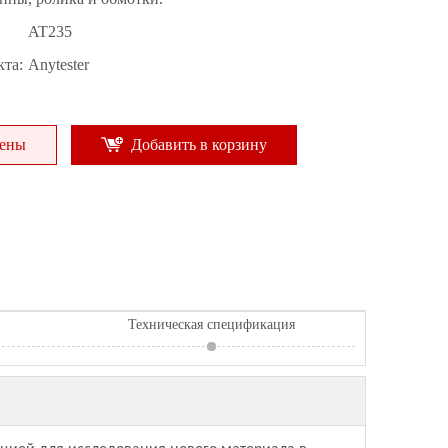
AT235
та:
Anytester
цены
Добавить в корзину
Техническая спецификация