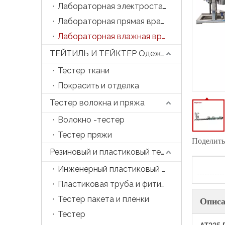
Лабораторная электростатическая прядильная машина
Лабораторная прямая вращающаяся машина
Лабораторная влажная вращающаяся машина
ТЕЙТИЛЬ И ТЕЙКТЕР Одежда
Тестер ткани
Покрасить и отделка
Тестер волокна и пряжа
Волокно -тестер
Тестер пряжи
Поделитьс
Резиновый и пластиковый тестер
Инженерный пластиковый тестер
Пластиковая труба и фитинга тестер
Тестер пакета и пленки
Описа
Тестер