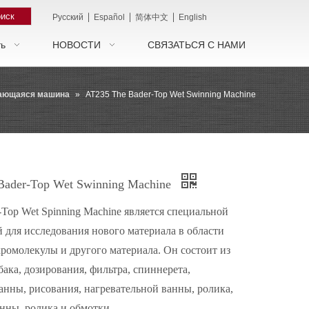
иск
|
|
|
Pусский
Español
简体中文
English
ть
НОВОСТИ
СВЯЗАТЬСЯ С НАМИ
щающаяся машина
»
AT235 The Bader-Top Wet Swinning Machine
Bader-Top Wet Swinning Machine
Top Wet Spinning Machine является специальной
 для исследования нового материала в области
кромолекулы и другого материала. Он состоит из
ака, дозирования, фильтра, спиннерета,
анны, рисования, нагревательной ванны, ролика,
нны, ролика и обмотки.