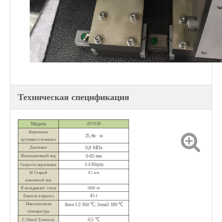
Техническая спецификация
Модель
AT393B
Кормление
25,4n
·
м
крутящего момента
0,8 МПа
Давление
0-85 мм
Инъекционный ход
1-130rpm
Скорость кормления
M
Старый
82 мм
начальный ход
Я
вкладывает
силы
1800 кг
45 г
Емкость впрыска
Максимальная
Зона 1/2 360 ℃; Зона3 180 ℃
температура
0,5 ℃
C
Ontrol Точность