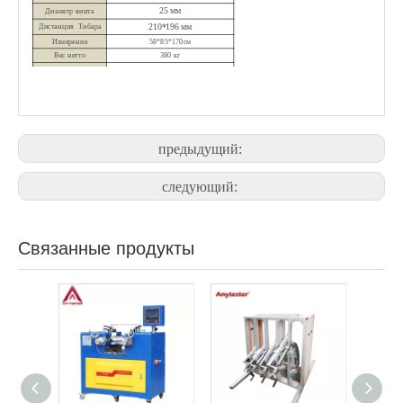
25 мм
Диаметр винта
210*196 мм
Дистанция
Тибара
Измерение
58*85*170см
Вес
нетто
380 кг
Источник
питания
220V 50 Гц 2,2 кВт
предыдущий:
следующий:
Связанные продукты