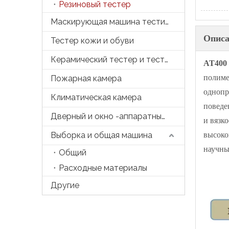
Резиновый тестер
Маскирующая машина тестирования
Описа
Тестер кожи и обуви
Керамический тестер и тесто
AT40
полиме
Пожарная камера
однопр
Климатическая камера
поведе
Дверный и окно -аппаратный тестер
и вязк
Выборка и общая машина
высоко
научны
Общий
Расходные материалы
Другие