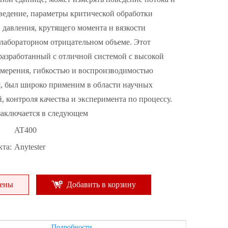
ведение, параметры критической обработки
 давления, крутящего момента и вязкости
лабораторном отрицательном объеме. Этот
разработанный с отличной системой с высокой
змерения, гибкостью и воспроизводимостью
я, был широко применим в области научных
, контроля качества и эксперимента по процессу.
заключается в следующем
AT400
та:
Anytester
цены
Добавить в корзину
Подробности