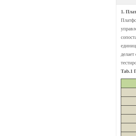
1. Пла
Платфо
управл
сопост
единиц
делает
тестир
Tab.1