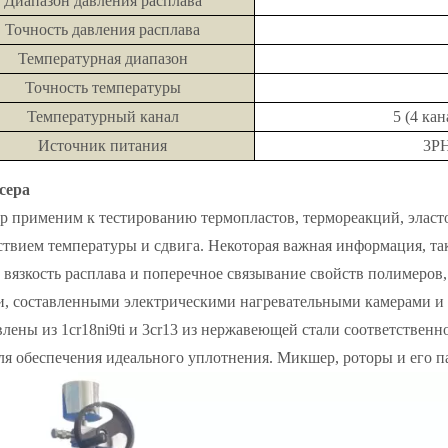
Диапазон давления расплава
Точность давления расплава
Температурная диапазон
Точность температуры
Температурный канал
5 (4 ка
Источник питания
3PH
сера
 применим к тестированию термопластов, термореакций, эласт
ствием температуры и сдвига. Некоторая важная информация, та
, вязкость расплава и поперечное связывание свойств полимеров
и, составленными электрическими нагревательными камерами и
влены из 1cr18ni9ti и 3cr13 из нержавеющей стали соответственн
ля обеспечения идеального уплотнения. Микшер, роторы и его па