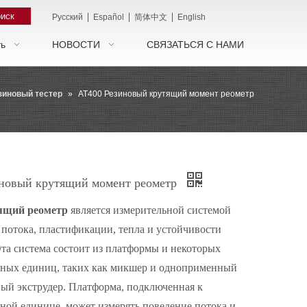
иск
|
|
|
Pусский
Español
简体中文
English
ть
НОВОСТИ
СВЯЗАТЬСЯ С НАМИ
зиновый тестер
»
AT400 Резиновый крутящий момент реометр
новый крутящий момент реометр
ящий реометр
является измерительной системой
 потока, пластификации, тепла и устойчивости
та система состоит из платформы и некоторых
ных единиц, таких как микшер и одноприменный
ый экструдер. Платформа, подключенная к
ой единице, может измерять поведение потока и