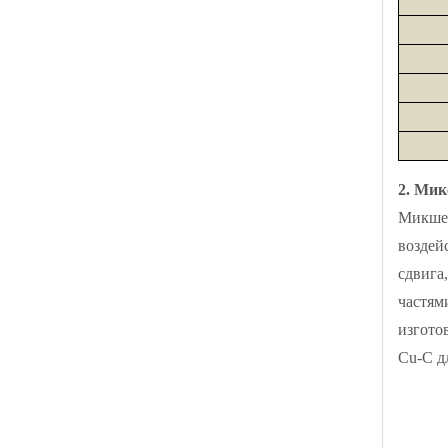
2. Мик
Микшер
воздей
сдвига
частям
изгото
Cu-C д