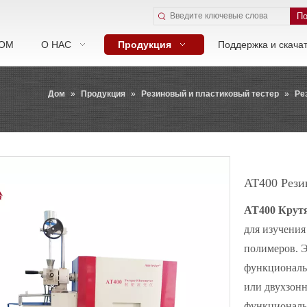
По
ОМ
О НАС
Продукция
Поддержка и скача
Дом
»
Продукция
»
Резиновый и пластиковый тестер
»
Ре
AT400 Рези
AT400
Крут
для изучения
полимеров. Э
функциональ
или двухзонн
функциональн