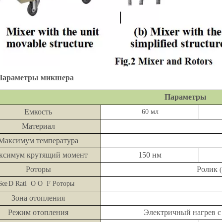
 Параметры микшера
Параметры
Емкость
60 мл
Материал
Максимум температура
ксимум крутящий момент
150 нм
Роторы
Ролик
See
D
Rati
O
O
F
Роторы
​
Зона отопления
Режим отопления
Электричный нагрев 