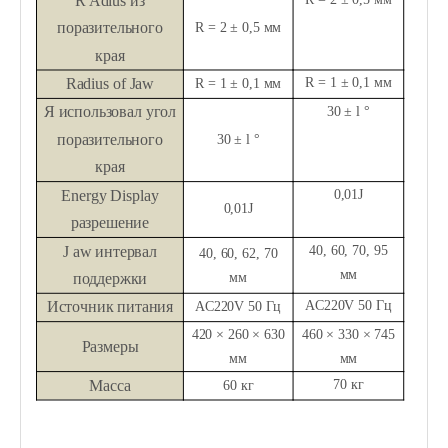
R
Adius из
поразительного
R = 2 ± 0,5 мм
края
Radius
of Jaw
R = 1 ± 0,1 мм
R = 1 ± 0,1 мм
Я
использовал угол
30 ± l °
поразительного
30 ± l °
края
Energy
Display
0,01J
0,01J
разрешение
J
aw интервал
40, 60, 70, 95
40, 60, 62, 70
мм
поддержки
мм
Источник питания
AC220V 50 Гц
AC220V 50 Гц
420 × 260 × 630
460 × 330 × 745
Размеры
мм
мм
Масса
70 кг
60 кг