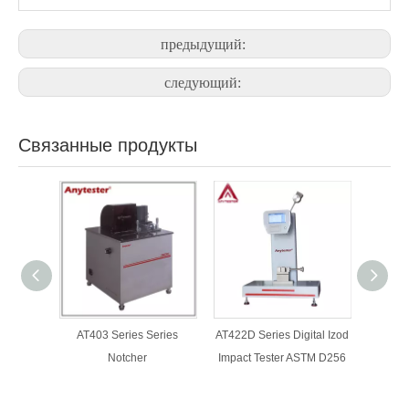
предыдущий:
следующий:
Связанные продукты
AT403 Series Series
AT422D Series Digital Izod
AT420 C
Notcher
Impact Tester ASTM D256
Im
сер