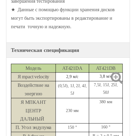
завершения тестирования
★ Данные с помощью функции хранения дисков
могут быть экспортированы в редактирование и
печати точную и надежную.
Техническая спецификация
Модель
AT421DA
AT421DB
Я
mpact velocity
3,8 м/с
2,9 м/с
Воздействие на
7,5J, 15J, 25J,
(0,5J), 1J, 2J, 4J,
50J
энергию
5J
Я
МПКАНТ
380 мм
ЦЕНТР
230 мм
ДАЛЬНЫЙ
П.
Угол эндулума
160 °
150 °
R = 2 ± 0,5 мм