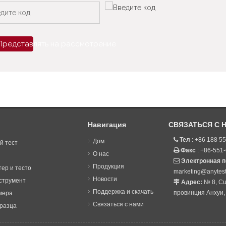
Представлять на рассмотрение
Навигация
СВЯЗАТЬСЯ С 
Тел
: +86 188 5

Дом
й тест
Факс
: +86-551

О нас
Электронная 

Продукция
ер и тесто
marketing@anytes
Новости
струмент
Адрес:
№ 8, Cu

Поддержка и скачать
провинция Анхуи,
мера
Связаться с нами
разца