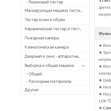
AT465 
Резиновый тестер
других
Маскирующая машина тестирования
нагрев
Тестер кожи и обуви
Керамический тестер и тесто
Функ
Пожарная камера
★ Инте
Климатическая камера
★ Трех
Дверный и окно -аппаратный тестер
нагрев
Выборка и общая машина
★ Внут
электр
Общий
★ Цифр
Расходные материалы
★ Неск
Другие
★ Нагр
1100 ℃
★
Спец