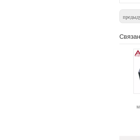
предыд
Связан
M