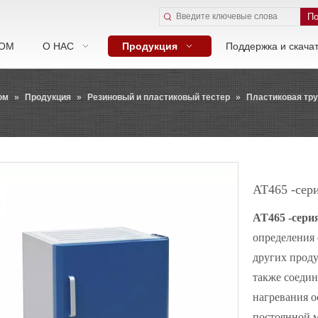
По
ОМ
О НАС
Продукция
Поддержка и скача
ом
»
Продукция
»
Резиновый и пластиковый тестер
»
Пластиковая тру
AT465 -сер
AT465 -сери
определения 
других проду
также соедин
нагревания о
постоянной 