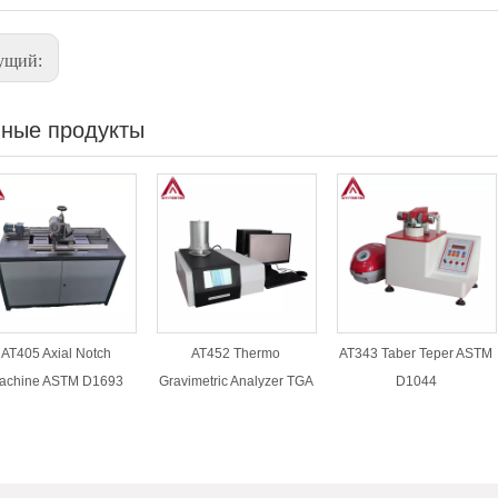
ущий:
ные продукты
AT405 Axial Notch
AT452 Thermo
AT343 Taber Teper ASTM
achine ASTM D1693
Gravimetric Analyzer TGA
D1044