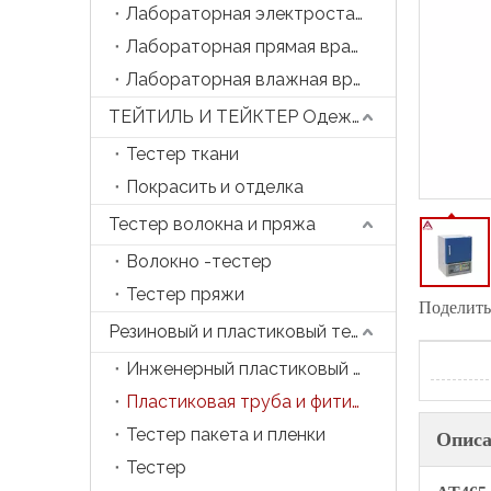
Лабораторная электростатическая прядильная машина
Лабораторная прямая вращающаяся машина
Лабораторная влажная вращающаяся машина
ТЕЙТИЛЬ И ТЕЙКТЕР Одежда
Тестер ткани
Покрасить и отделка
Тестер волокна и пряжа
Волокно -тестер
Тестер пряжи
Поделитьс
Резиновый и пластиковый тестер
Инженерный пластиковый тестер
Пластиковая труба и фитинга тестер
Тестер пакета и пленки
Описа
Тестер