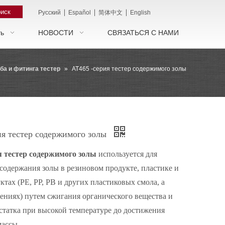
иск
|
|
|
Pусский
Español
简体中文
English
ть
НОВОСТИ
СВЯЗАТЬСЯ С НАМИ
ба и фитинга тестер
»
AT465 -серия тестер содержимого золы
ия тестер содержимого золы
я тестер содержимого золы
используется для
содержания золы в резиновом продукте, пластике и
ктах (PE, PP, PB и других пластиковых смола, а
ениях) путем сжигания органического вещества и
статка при высокой температуре до достижения
массы.