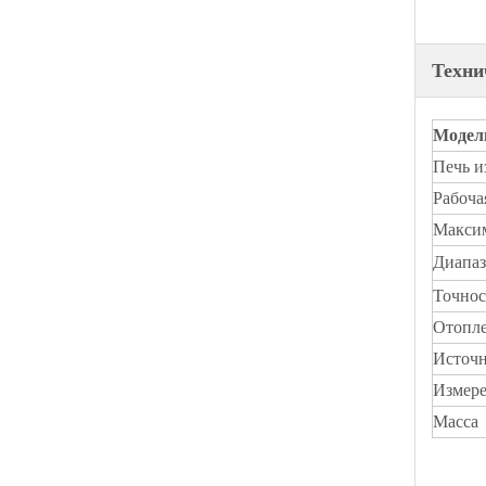
Техни
Модел
Печь и
Рабоча
Максим
Диапаз
Точнос
Отопле
Источн
Измер
Масса