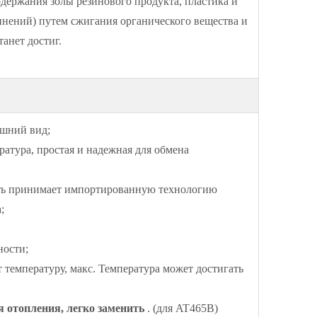
одержания золы резинового продукта, пластика и
динений) путем сжигания органического вещества и
анет достиг.
ешний вид;
ратура, простая и надежная для обмена
ость принимает импортированную технологию
;
ности;
температуру, макс. Температура может достигать
 отопления, легко заменить
. (для AT465B)