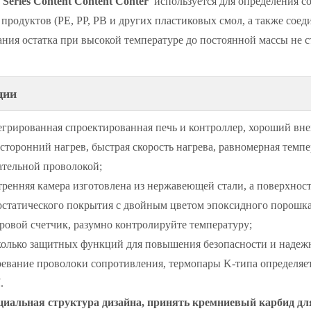
Series Content Content Conter
используется для определения с
 продуктов (PE, PP, PB и других пластиковых смол, а также сое
ания остатка при высокой температуре до постоянной массы не ст
ции
грированная спроектированная печь и контроллер, хороший вн
сторонний нагрев, быстрая скорость нагрева, равномерная темпе
ательной проволокой;
ренняя камера изготовлена ​​из нержавеющей стали, а поверхн
остатического покрытия с двойным цветом эпоксидного порошка
овой счетчик, разумно контролируйте температуру;
олько защитных функций для повышения безопасности и надеж
евание проволоки сопротивления, термопары K-типа определяет 
.
иальная структура дизайна, принять кремниевый карбид для