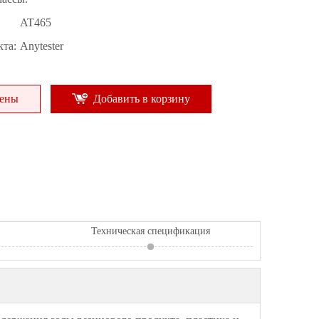
AT465
та:
Anytester
цены
Добавить в корзину
Техническая спецификация