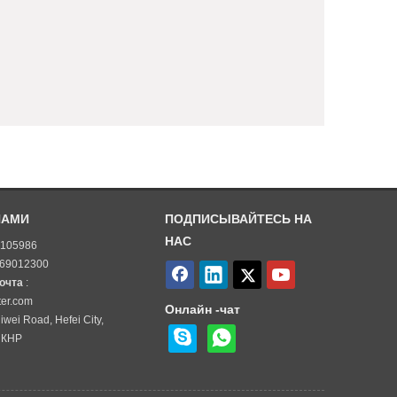
НАМИ
ПОДПИСЫВАЙТЕСЬ НА
НАС
5105986
-69012300
почта
:
ter.com
Онлайн -чат
iwei Road, Hefei City,
 КНР