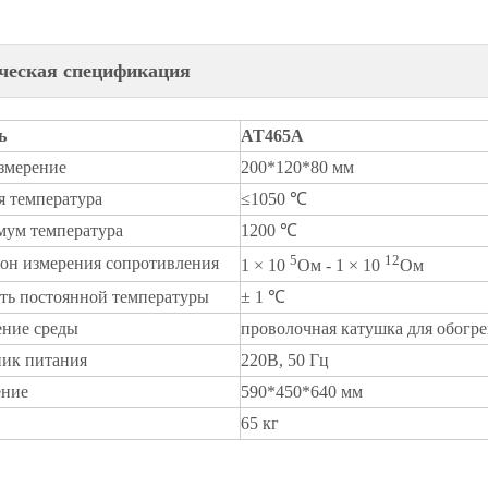
ческая спецификация
ь
AT465A
змерение
200*120*80 мм
я температура
≤1050 ℃
ум температура
1200 ℃
5
12
он измерения сопротивления
1 × 10
Ом - 1 × 10
Ом
ть постоянной температуры
± 1 ℃
ние среды
проволочная катушка для обогре
ик питания
220В, 50 Гц
ение
590*450*640 мм
65 кг