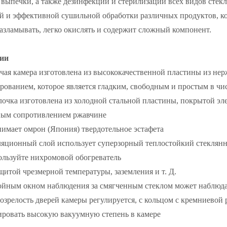
 выпечки, а также дезинфекции и стерилизации всех видов стек
й и эффективной сушильной обработки различных продуктов, ко
разламывать, легко окислять и содержит сложный компонент.
ии
чая камера изготовлена ​​из высококачественной пластины из не
рованием, которое является гладким, свободным и простым
очка изготовлена ​​из холодной стальной пластины, покрытой э
ным сопротивлением ржавчине
имает омрон (Япония) твердотельное эстафета
яционный слой использует суперзорный теплостойкий стеклян
льзуйте нихромовой обогреватель
щитой чрезмерной температуры, заземления и т. Д.
ойным окном наблюдения за смягченным стеклом может наблюдат
релость дверей камеры регулируется, с кольцом с кремниевой 
ировать высокую вакуумную степень в камере