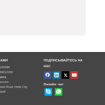
НАМИ
ПОДПИСЫВАЙТЕСЬ НА
НАС
5105986
-69012300
почта
:
ter.com
Онлайн -чат
iwei Road, Hefei City,
 КНР