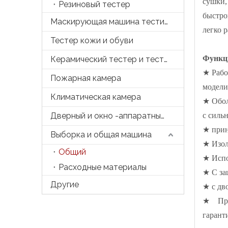
сушки,
Резиновый тестер
быстро
Маскирующая машина тестирования
легко 
Тестер кожи и обуви
Функц
Керамический тестер и тесто
★ Рабо
Пожарная камера
модели
Климатическая камера
★ Обол
Дверный и окно -аппаратный тестер
с силь
★ прин
Выборка и общая машина
★ Изол
Общий
★ Испо
Расходные материалы
★ С за
Другие
★ с дв
★ Проз
гарант