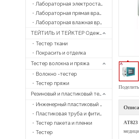
Лабораторная электростатическая прядильная машина
Лабораторная прямая вращающаяся машина
Лабораторная влажная вращающаяся машина
ТЕЙТИЛЬ И ТЕЙКТЕР Одежда
Тестер ткани
Покрасить и отделка
Тестер волокна и пряжа
Волокно -тестер
Тестер пряжи
Поделитьс
Резиновый и пластиковый тестер
Инженерный пластиковый тестер
Описа
Пластиковая труба и фитинга тестер
AT823
Тестер пакета и пленки
медици
Тестер