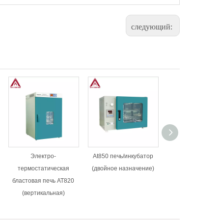
следующий:
Электро-
At850 печь/инкубатор
AT822
термостатическая
(двойное назначение)
Электротерермос
бластовая печь AT820
ская взрывная п
(вертикальная)
стерилизаци