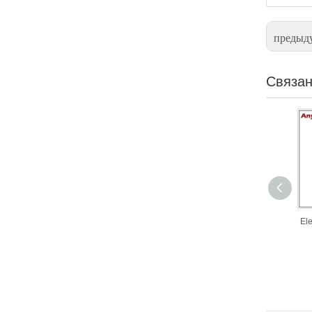
предыд
Связан
Ele