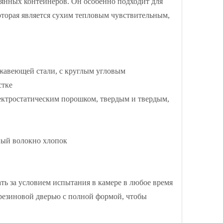
лянных контейнеров. Он особенно подходит для
торая является сухим тепловым чувствительным,
ржавеющей стали, с круглым угловым
 в чистке
лектростатическим порошком, твердым и твердым,
ный волокно хлопок
ь за условием испытания в камере в любое время
резиновой дверью с полной формой, чтобы