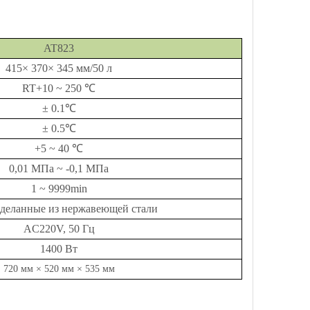
AT823
415
×
370
×
345 мм/50 л
RT+10 ~ 250
℃
±
0.1
℃
±
0.5
℃
+5 ~ 40
℃
0,01 МПа ~ -0,1 МПа
1 ~ 9999min
 сделанные из нержавеющей стали
AC220V, 50 Гц
1400 Вт
720 мм
×
520 мм
×
535 мм