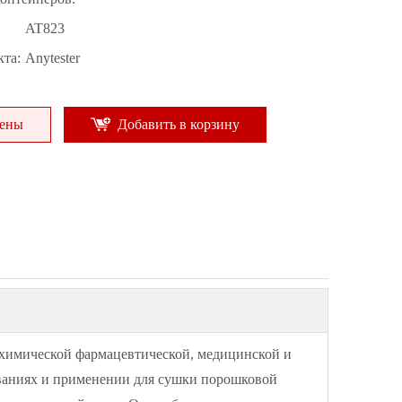
AT823
та:
Anytester
цены
Добавить в корзину
 химической фармацевтической, медицинской и
ованиях и применении для сушки порошковой