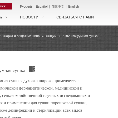
иск
|
|
|
Pусский
Español
简体中文
English
ть
НОВОСТИ
СВЯЗАТЬСЯ С НАМИ
Выборка и общая машина
»
Общий
»
AT823 вакуумная сушка
умная сушка
мная сушная духовка широко применяется в
имической фармацевтической, медицинской и
 сельскохозяйственной научных исследованиях и
ях и применении для сушки порошковой сушки,
акже дезинфекции и стерилизации всех видов
онтейнеров.