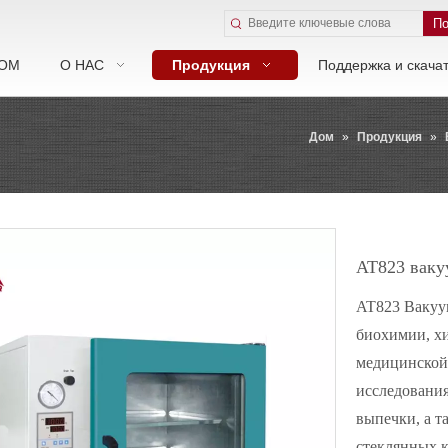
По
ОМ
О НАС
Продукция
Поддержка и скача
Дом
»
Продукция
»
AT823 ваку
AT823 Вакуу
биохимии, х
медицинской,
исследовани
выпечки, а т
стеклянных к