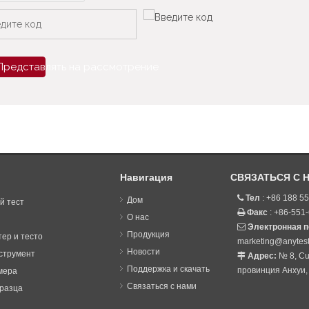
Представлять на рассмотрение
Навигация
СВЯЗАТЬСЯ С 
Тел
: +86 188 5

Дом
й тест
Факс
: +86-551

О нас
Электронная 

Продукция
ер и тесто
marketing@anytes
Новости
струмент
Адрес:
№ 8, Cu

Поддержка и скачать
провинция Анхуи,
мера
Связаться с нами
разца