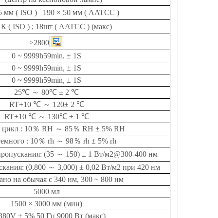
35 мм
(
ISO
)
190 × 50 мм
(
AATCC
)
ПК
(
ISO
)
; 18шт
(
AATCC
)
(макс)
≥
2800
0 ~ 9999h59min,
±
1S
0 ~ 9999h59min,
±
1S
0 ~ 9999h59min,
±
1S
25
℃
～
80
℃
± 2
℃
RT+10
℃
～
120
±
2
℃
RT+10
℃
～
130
℃
± 1
℃
й цикл
:
10
％
RH
～
85
％
RH ± 5% RH
темного
:
10
％
rh
～
98
％
rh ± 5% rh
ропускания: (35
～
150) ± 1 Вт/м2@300-400 нм
скания: (0,800
～
3,000) ± 0,02 Вт/м2 при 420 нм
ано на обычая с 340 нм, 300 ~ 800 нм
5000 мл
1500 × 3000 мм (мин)
80V ± 5% 50 Гц 9000 Вт (макс)