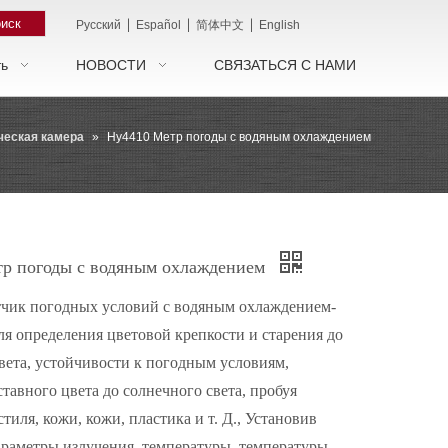
иск
|
|
|
Pусский
Español
简体中文
English
ть
НОВОСТИ
СВЯЗАТЬСЯ С НАМИ
ческая камера
»
Hy4410 Метр погоды с водяным охлаждением
р погоды с водяным охлаждением
чик погодных условий с водяным охлаждением-
ля определения цветовой крепкости и старения до
вета, устойчивости к погодным условиям,
ставного цвета до солнечного света, пробуя
тиля, кожи, кожи, пластика и т. Д., Установив
раметры излучения, температуры, температуры,