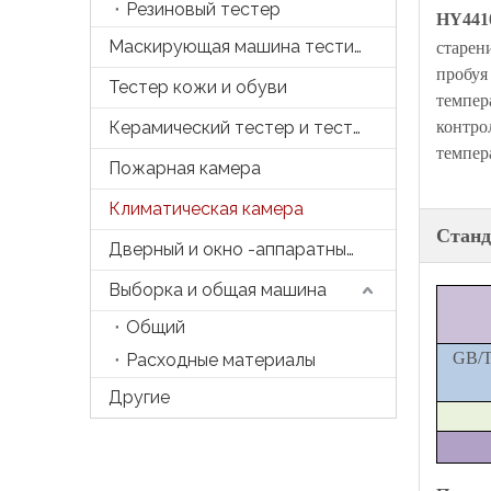
Резиновый тестер
HY441
Маскирующая машина тестирования
старен
пробуя
Тестер кожи и обуви
темпер
Керамический тестер и тесто
контро
темпер
Пожарная камера
Климатическая камера
Стан
Дверный и окно -аппаратный тестер
Выборка и общая машина
Общий
GB/T
Расходные материалы
Другие