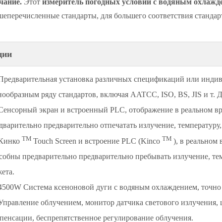
чание.
Этот
измеритель погодных условий с водяным охлаж
шеперечисленные стандарты, для большего соответствия стандарт
ции
Предварительная установка различных спецификаций или индив
нообразным ряду стандартов, включая AATCC, ISO, BS, JIS и т. Д
Сенсорный экран и встроенный PLC, отображение в реальном вре
дварительно предварительно отпечатать излучение, температуру
TM
TM
Кинко
Touch Screen и встроение PLC (Kinco
), в реальном
собны предварительно предварительно пребывать излучение, те
жета.
4500W Система ксеноновой дуги с водяным охлаждением, точно 
Управление облучением, монитор датчика светового излучения, 
пенсации, беспрепятственное регулирование облучения.