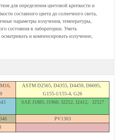
стюм для определения цветовой крепкости и
кости составного цвета до солнечного света,
зличные параметры излучения, температуры,
го состояния в лаборатории. Уметь
 осматривать и компенсировать излучение,
M16,
ASTM D2565, D4355, D4459, D6695,
9
G155-1/155-4, G26
843
SAE J1885, J1960, J2212, J2412, J2527
346
PV1303
3