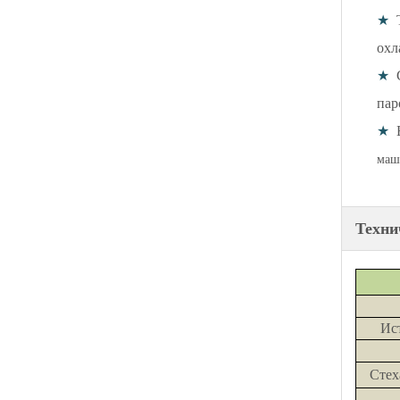
★
охл
★
пар
★
маш
Техни
И
Сте