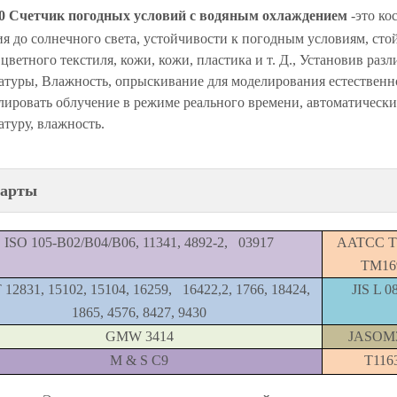
0 Счетчик погодных условий с водяным охлаждением
-это ко
ия до солнечного света, устойчивости к погодным условиям, стой
 цветного текстиля, кожи, кожи, пластика и т. Д., Установив ра
атуры, Влажность, опрыскивание для моделирования естественно
лировать облучение в режиме реального времени, автоматически
атуру, влажность.
дарты
ISO 105-B02/B04/B06, 11341, 4892-2, 03917
AATCC T
TM16
 12831, 15102, 15104, 16259, 16422,2, 1766, 18424,
JIS L 0
1865, 4576, 8427, 9430
GMW 3414
JASOM
M & S C9
T116