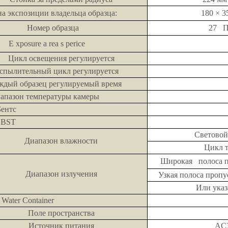
на экспозиции владельца образца:
180 × 
Номер образца
27 
E
xposure
a
rea
​​s
perice
Цикл освещения регулируется
аспылительный цикл регулируется
ждый образец регулируемый время
иапазон температуры камеры
Бентс
BST
Светово
Диапазон влажности
Цикл 
Широкая полоса п
Диапазон излучения
Узкая полоса пропу
Или указ
I Water Container
Поле пространства
Источник питания
AC3