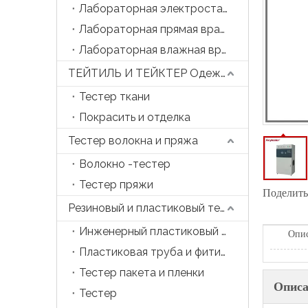
Лабораторная электростатическая прядильная машина
Лабораторная прямая вращающаяся машина
Лабораторная влажная вращающаяся машина
ТЕЙТИЛЬ И ТЕЙКТЕР Одежда
Тестер ткани
Покрасить и отделка
Тестер волокна и пряжа
Волокно -тестер
Тестер пряжи
Поделитьс
Резиновый и пластиковый тестер
Инженерный пластиковый тестер
Опис
Пластиковая труба и фитинга тестер
Тестер пакета и пленки
Описа
Тестер