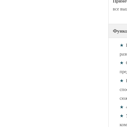
Приме
все вы
Функ
★
раз
★
пре
★
спо
сю
★
★
ком