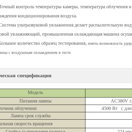
Точный контроль температуры камеры, температура облучения и
аждения кондиционирования воздуха.
Система ультразвуковой увлажнения делает распылительную в
овой увлажняющий, промышленная охлаждающая машина осуши
Большое количество образец тестирования,
иметь возможность удерж
ины с воздушным охлаждением в тесте.
ческая спецификация
Модель
Питания лампы
AC380V ± 5% 50 
сточник облучения:
4500 Вт с дли
Лампа срок службы
хальная скорость вращения
Стойка за пределами радиуса
224 м