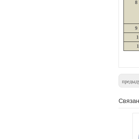
8
9
1
1
предыд
Связан