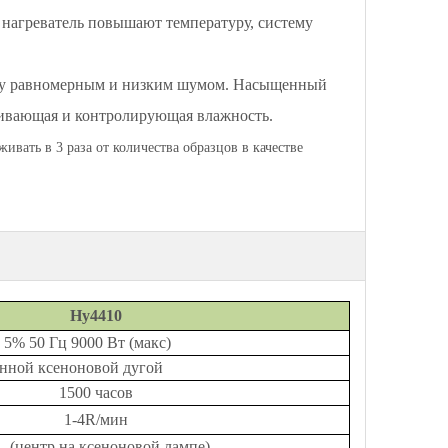
 нагреватель повышают температуру, систему
оду равномерным и низким шумом. Насыщенный
вающая и контролирующая влажность.
ивать в 3 раза от количества образцов в качестве
Hy4410
Гц 9000 Вт (макс)
нной ксеноновой дугой
1500 часов
1-4R/мин
м (центр на ксеноновой лампе)