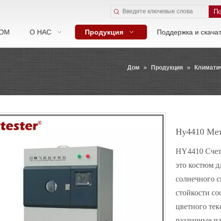
По
ОМ
О НАС
Продукция
Поддержка и скача
Дом
»
Продукция
»
Климати
Hy4410 Мет
HY4410 Счет
это костюм д
солнечного с
стойкости со
цветного текс
различные па