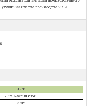
ами расплава для имитации производственного
 улучшении качества производства и т. Д.
 Д.
Ат2
28
2 шт. Каждый блок
1
0
0
мм