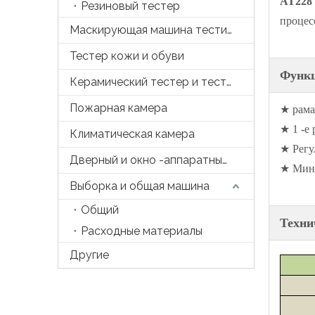
AT228 
Резиновый тестер
процес
Маскирующая машина тестирования
Тестер кожи и обуви
Функ
Керамический тестер и тесто
Пожарная камера
★ рама
★ 1 -е 
Климатическая камера
★ Регу
Дверный и окно -аппаратный тестер
★ Мини
Выборка и общая машина
Общий
Техни
Расходные материалы
Другие