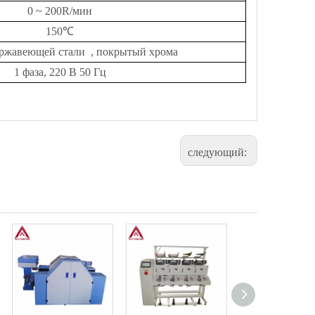
0 ~
2
00R/мин
1
50
℃
ержавеющей стали
, покрытый хрома
1 фаза, 220 В 50 Гц
следующий: