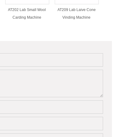
AT202 Lab Small Wool
AT209 Lab Laive Cone
AT211 Laborato
Carding Machine
Vinding Machine
Compact Spinn
Machine