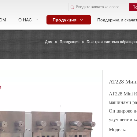
По
ОМ
О НАС
Продукция
Поддержка и скача
Дом
»
Продукция
»
Быстрая система образцов
AT228 Мин
AT228 Mini R
машинами ра
Он широко ис
улучшении ка
Модель: