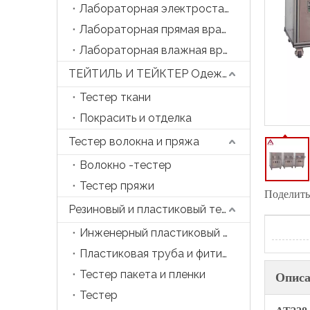
Лабораторная электростатическая прядильная машина
Лабораторная прямая вращающаяся машина
Лабораторная влажная вращающаяся машина
ТЕЙТИЛЬ И ТЕЙКТЕР Одежда
Тестер ткани
Покрасить и отделка
Тестер волокна и пряжа
Волокно -тестер
Тестер пряжи
Поделитьс
Резиновый и пластиковый тестер
Инженерный пластиковый тестер
Пластиковая труба и фитинга тестер
Тестер пакета и пленки
Описа
Тестер