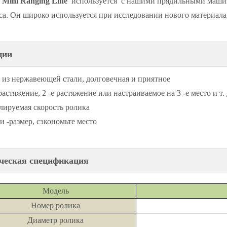
Mini Ranging Line
используется с нашими прядильными машин
са. Он широко используется при исследовании нового материала,
ции
 из нержавеющей стали, долговечная и приятное
растяжение, 2 -е растяжение или настраиваемое на 3 -е место и т.
лируемая скорость ролика
 -размер, сэкономьте место
ческая спецификация
Модель
Номер ролика
Диаметр ролика