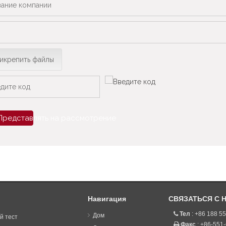
икрепить файлы
Представлять на рассмотрение
Навигация
СВЯЗАТЬСЯ С 
Тел
: +86 188 5

Дом
й тест
Факс
: +86-551
