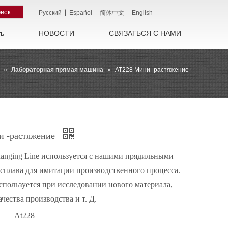
иск
|
|
|
Pусский
Español
简体中文
English
ть
НОВОСТИ
СВЯЗАТЬСЯ С НАМИ
»
Лабораторная прямая машина
»
AT228 Мини -растяжение
и -растяжение
anging Line используется с нашими прядильными
сплава для имитации производственного процесса.
пользуется при исследовании нового материала,
чества производства и т. Д.
At228