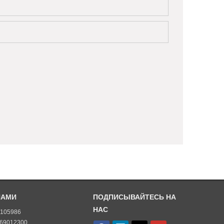
НАМИ
ПОДПИСЫВАЙТЕСЬ НА
НАС
5105986
-69012300