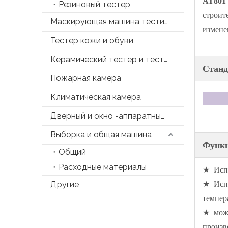
AT801
Резиновый тестер
строит
Маскирующая машина тестирования
измене
Тестер кожи и обуви
Керамический тестер и тесто
Стан
Пожарная камера
Климатическая камера
Дверный и окно -аппаратный тестер
Выборка и общая машина
Функ
Общий
Расходные материалы
★ Испо
Другие
★ Испо
темпер
★ може
произв