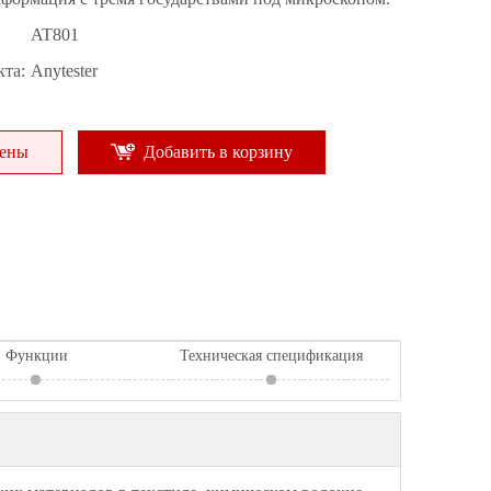
AT801
та:
Anytester
цены
Добавить в корзину
Функции
Техническая спецификация