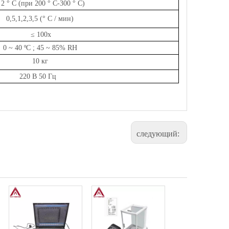
 2 ° C (при 200 ° C-300 ° C)
0,5,1,2,3,5 (° C / мин)
≤
100
x
0 ~ 40 ºC
;
45 ~ 85% RH
10 кг
220 В 50 Гц
следующий: