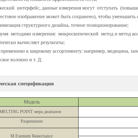
еский интерфейс, данные измерения могут отступать (повышен
 тестовое изображение может быть сохранено), чтобы уменьшить 
мизация структурного дизайна, точное позиционирование;
умя методами измерения: микроскопический метод и метод коли
тически вычисляет результаты;
применимо к широкому ассортименту: например, медицина, хими
ское волокно и т. Д.
ческая спецификация
Модель
MELTING
POINT
мера
диапазон
Разрешение
M
Exement Repectiance