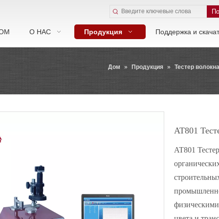
По
ОМ
О НАС
Продукция
Поддержка и скача
Дом
»
Продукция
»
Тестер волокна
AT801 Тест
AT801 Тестер
органических
строительных
промышленнос
физическими
цвета и тран