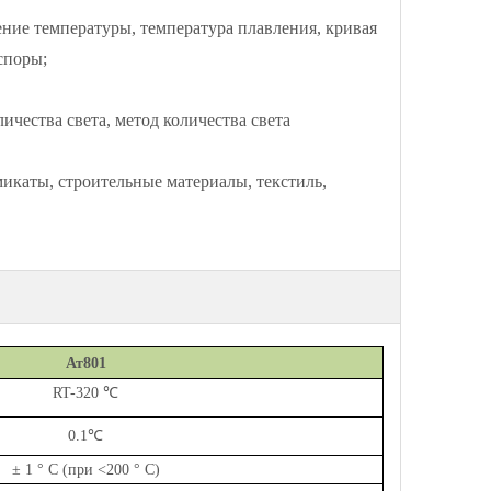
ие температуры, температура плавления, кривая
споры;
чества света, метод количества света
каты, строительные материалы, текстиль,
Ат8
01
RT-320 ℃
0.1
℃
± 1 ° C (при <200 ° C)