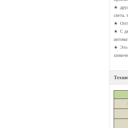
★ друж
света,
★ Опти
★ С дв
автома
★ Это 
химиче
Техни