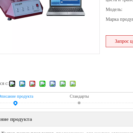
Модель:
Марка продук
Запрос 
я с:
писание продукта
Стандарты
ние продукта