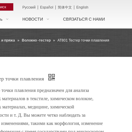
иск
|
|
|
Pусский
Español
简体中文
English
ть
НОВОСТИ
СВЯЗАТЬСЯ С НАМИ
 и пряжа
»
Волокно -тестер
»
AT801 Тестер точки плавления
ер точки плавления
 точки плавления предназначен для анализа
 материалов в текстиле, химическом волокне,
 материалах, медицине, химической
ти и т. Д. Вы можете четко наблюдать за
 изменениями, такими как морфология, изменение
сформация с тремя государствами под микроскопом.