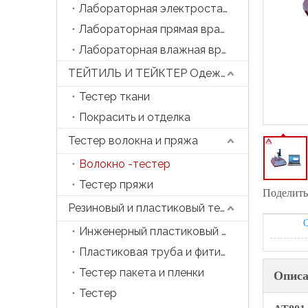
Лабораторная электростатическая прядильная машина
Лабораторная прямая вращающаяся машина
Лабораторная влажная вращающаяся машина
ТЕЙТИЛЬ И ТЕЙКТЕР Одежда
Тестер ткани
Покрасить и отделка
Тестер волокна и пряжа
Волокно -тестер
Тестер пряжи
Поделитьс
Резиновый и пластиковый тестер
О
Инженерный пластиковый тестер
Пластиковая труба и фитинга тестер
Тестер пакета и пленки
Описа
Тестер