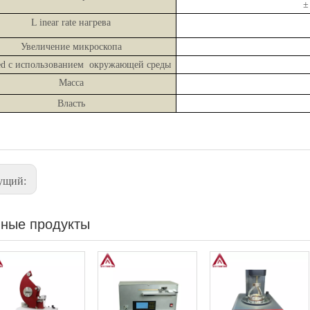
±
L
inear rate нагрева
Увеличение микроскопа
ed
с использованием
окружающей среды
Масса
Власть
ущий:
ные продукты