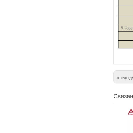
S
Ugg
предыд
Связан