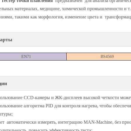
 Тестер точки плавления
предназначен для анализа органичес
ельных материалах, медицине, химической промышленности и т.
ниями, такими как морфология, изменение цвета и трансформац
дарты
EN71
BS4569
ции
льзование CCD-камеры и ЖК-дисплеев высокой четкости может 
льзование алгоритма PID для контроля нагрева, чтобы обеспеч
атуры;
т автоматически измерять, интеграцию MAN-Machine, без присм
одительность, повысить эффективность теста;